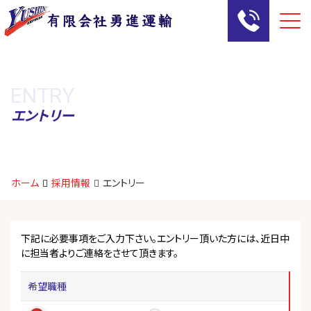
Me
E
N
T
R
Y
エントリー
ホーム
採用情報
エントリー
下記に必要事項をご入力下さい。エントリー頂いた方には、近日中
に担当者よりご連絡をさせて頂きます。
希望職種